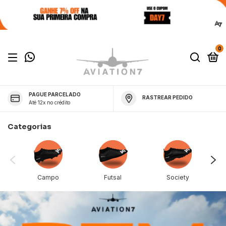
0
PAGUE PARCELADO
RASTREAR PEDIDO
Até 12x no crédito
Categorias
Campo
Futsal
Society