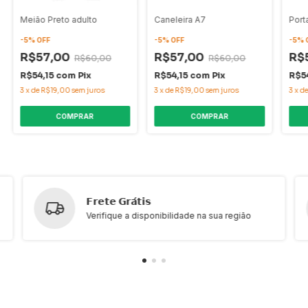
Meião Preto adulto
Caneleira A7
Port
-
5
%
OFF
-
5
%
OFF
-
5
%
R$57,00
R$57,00
R$
R$60,00
R$60,00
R$54,15
com
Pix
R$54,15
com
Pix
R$5
3
x
de
R$19,00
sem juros
3
x
de
R$19,00
sem juros
3
x
d
𝗙𝗿𝗲𝘁𝗲 𝗚𝗿𝗮́𝘁𝗶𝘀
Verifique a disponibilidade na sua região