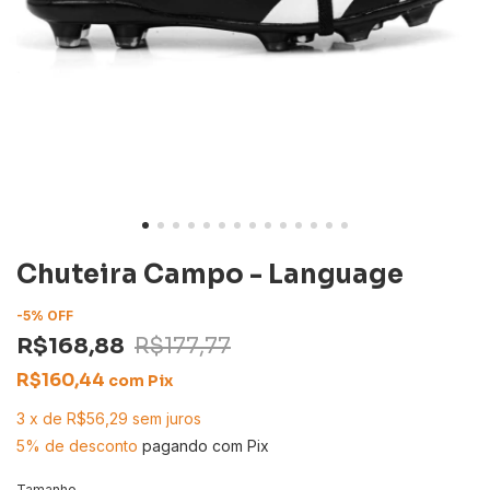
Chuteira Campo - Language
-
5
%
OFF
R$168,88
R$177,77
R$160,44
com
Pix
3
x
de
R$56,29
sem juros
5% de desconto
pagando com Pix
Tamanho