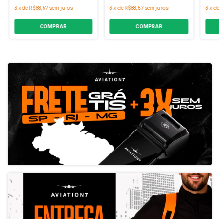
3
x
de
R$88,67
sem juros
3
x
de
R$88,67
sem juros
3
x
d
COMPRAR
COMPRAR