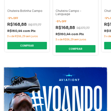
Chuteira Botinha Campo
Chuteira Campo -
Chut
Language
-
5
%
OFF
-
5
%
-
5
%
OFF
R$168,88
R$
R$177,77
R$168,88
R$177,77
R$160,44
com
Pix
R$1
R$160,44
com
Pix
3
x
de
R$56,29
sem juros
3
x
d
3
x
de
R$56,29
sem juros
COMPRAR
COMPRAR