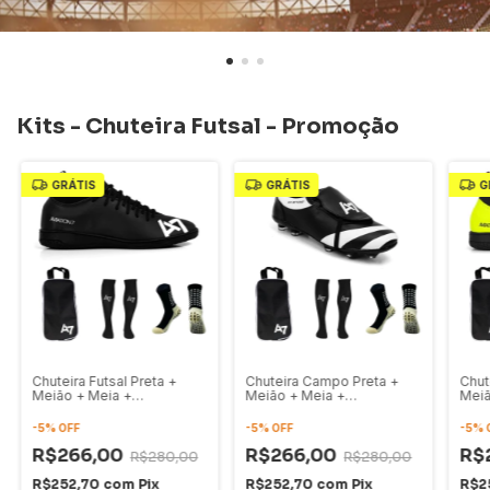
Kits - Chuteira Futsal - Promoção
GRÁTIS
GRÁTIS
G
Chuteira Futsal Preta +
Chuteira Campo Preta +
Chut
Meião + Meia +
Meião + Meia +
Meiã
Necessérie
Necessérie
Nece
-
5
%
OFF
-
5
%
OFF
-
5
%
R$266,00
R$266,00
R$
R$280,00
R$280,00
R$252,70
com
Pix
R$252,70
com
Pix
R$2