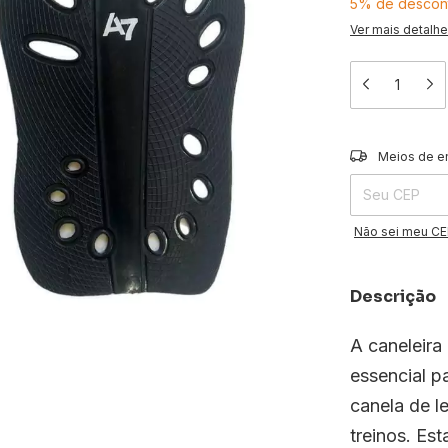
5% de descon
Ver mais detalh
Entregas para o 
Meios de e
Não sei meu C
Descrição
A caneleira
essencial p
canela de l
treinos. Est