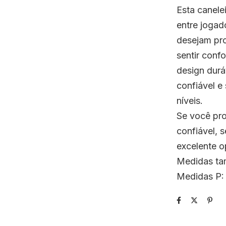
Esta canele
entre jogad
desejam pro
sentir conf
design durá
confiável e
níveis.
Se você pro
confiável, 
excelente o
Medidas ta
Medidas P: 