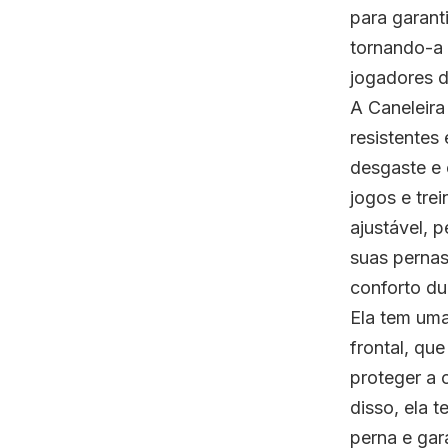
para garant
tornando-a 
jogadores d
A Caneleira 
resistentes
desgaste e 
jogos e tre
ajustável, 
suas perna
conforto du
Ela tem uma
frontal, qu
proteger a 
disso, ela t
perna e gar