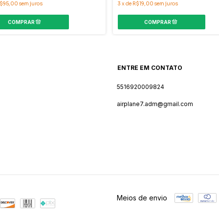
$95,00
sem juros
3
x
de
R$19,00
sem juros
ENTRE EM CONTATO
5516920009824
airplane7.adm@gmail.com
Meios de envio