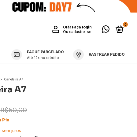
0
Olá!
Faça login
Ou cadastre-se
PAGUE PARCELADO
RASTREAR PEDIDO
Até 12x no crédito
>
Caneleira A7
ira A7
R$60,00
m
Pix
0
sem juros