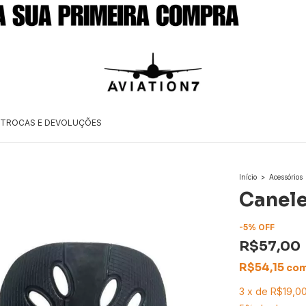
TROCAS E DEVOLUÇÕES
Início
>
Acessórios
Canele
-
5
%
OFF
R$57,00
R$54,15
co
3
x
de
R$19,0