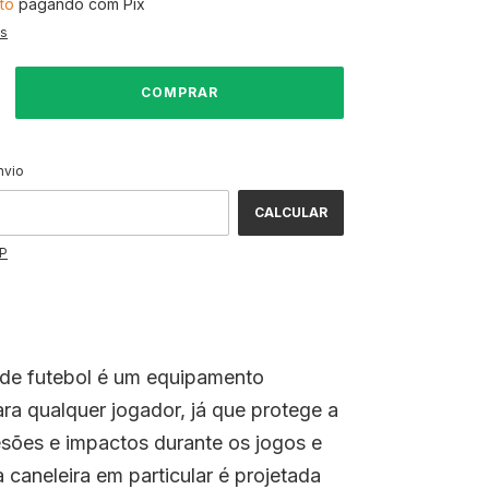
to
pagando com Pix
es
ALTERAR CEP
CEP:
nvio
CALCULAR
EP
 de futebol é um equipamento
ara qualquer jogador, já que protege a
esões e impactos durante os jogos e
a caneleira em particular é projetada