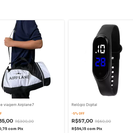
de viagem Airplane7
Relógio Digital
F
-
5
%
OFF
85,00
R$57,00
R$300,00
R$60,00
0,75
com
Pix
R$54,15
com
Pix