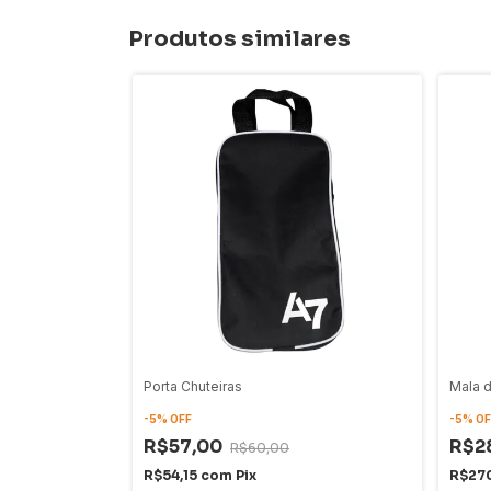
Produtos similares
Porta Chuteiras
Mala 
-
5
%
OFF
-
5
%
OF
R$57,00
R$2
R$60,00
R$54,15
com
Pix
R$27